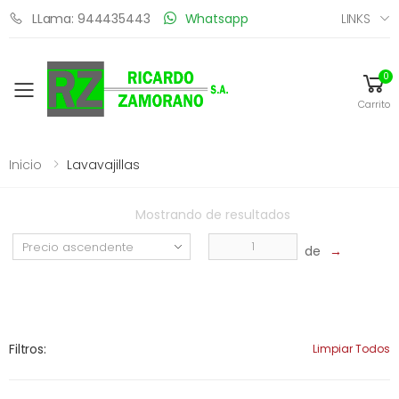
LINKS
LLama: 944435443
Whatsapp
0
Toggle mobile menu
Carrito
Inicio
Lavavajillas
Mostrando
de
resultados
de
→
Filtros:
Limpiar Todos