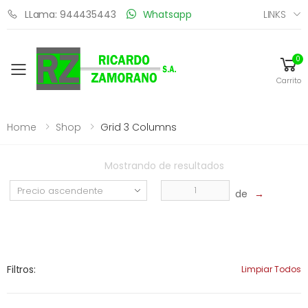
LINKS
LLama: 944435443
Whatsapp
0
Toggle mobile menu
Carrito
Home
Shop
Grid 3 Columns
Mostrando
de
resultados
de
→
Filtros:
Limpiar Todos