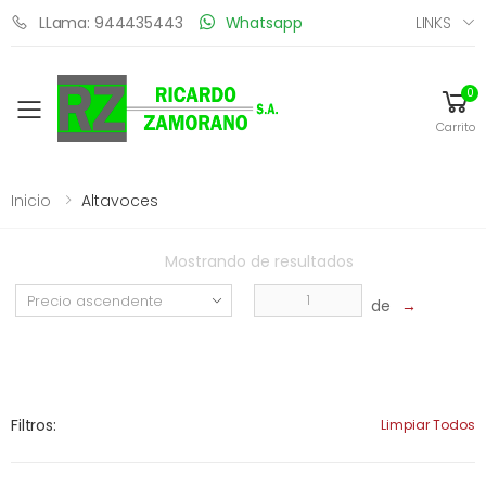
LINKS
LLama: 944435443
Whatsapp
0
Toggle mobile menu
Carrito
Inicio
Altavoces
Mostrando
de
resultados
de
→
Filtros:
Limpiar Todos