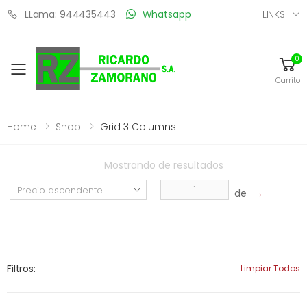
LINKS
LLama: 944435443
Whatsapp
0
Toggle mobile menu
Carrito
Home
Shop
Grid 3 Columns
Mostrando
de
resultados
de
→
Filtros:
Limpiar Todos