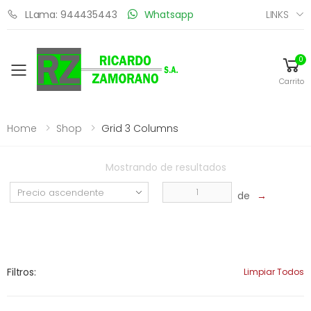
LINKS
LLama: 944435443
Whatsapp
0
Toggle mobile menu
Carrito
Home
Shop
Grid 3 Columns
Mostrando
de
resultados
de
→
Filtros:
Limpiar Todos