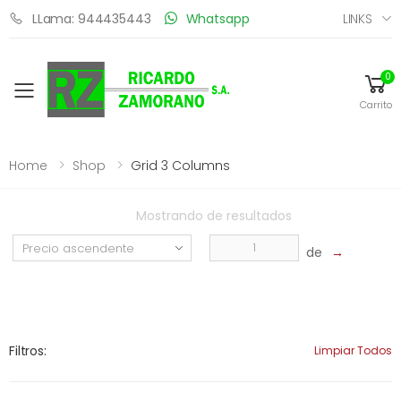
LINKS
LLama: 944435443
Whatsapp
0
Toggle mobile menu
Carrito
Home
Shop
Grid 3 Columns
Mostrando
de
resultados
de
→
Filtros:
Limpiar Todos