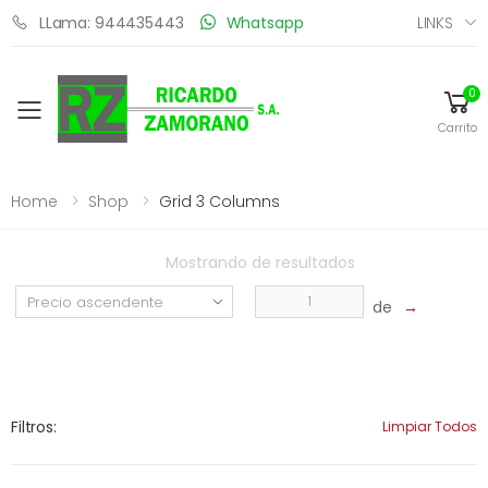
LINKS
LLama: 944435443
Whatsapp
0
Toggle mobile menu
Carrito
Home
Shop
Grid 3 Columns
Mostrando
de
resultados
de
→
Filtros:
Limpiar Todos