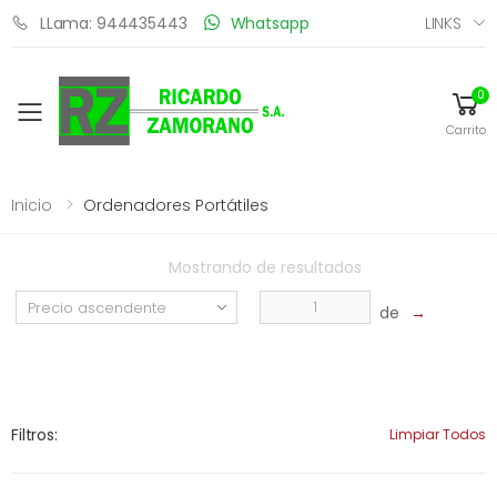
LINKS
LLama: 944435443
Whatsapp
0
Toggle mobile menu
Carrito
Inicio
Ordenadores Portátiles
Mostrando
de
resultados
de
→
Filtros:
Limpiar Todos